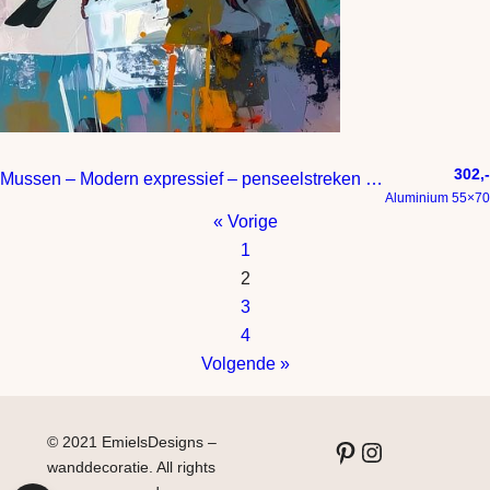
302,-
Mussen – Modern expressief – penseelstreken en abstracte kleurige vlakken
Aluminium 55×70
« Vorige
1
2
3
4
Volgende »
© 2021 EmielsDesigns –
Pinterest
Instagram
wanddecoratie. All rights