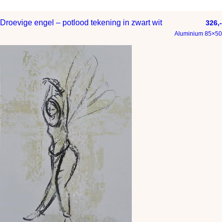
Droevige engel – potlood tekening in zwart wit
326,-
Aluminium 85×50