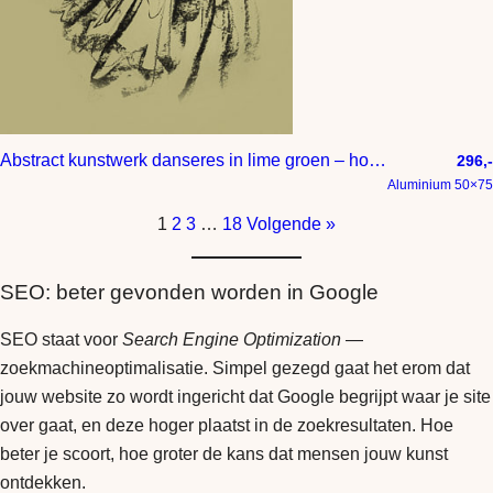
Abstract kunstwerk danseres in lime groen – houtskool tekening
296,-
Aluminium 50×75
1
2
3
…
18
Volgende »
SEO: beter gevonden worden in Google
SEO staat voor
Search Engine Optimization
—
zoekmachineoptimalisatie. Simpel gezegd gaat het erom dat
jouw website zo wordt ingericht dat Google begrijpt waar je site
over gaat, en deze hoger plaatst in de zoekresultaten. Hoe
beter je scoort, hoe groter de kans dat mensen jouw kunst
ontdekken.