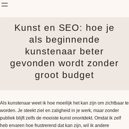
Shop Kunst
Kunst en SEO: hoe je
Onderwerp
KunstStijl
als beginnende
Albums
kunstenaar beter
Blog
How it is made
gevonden wordt zonder
Jouw Muur
groot budget
Als kunstenaar weet ik hoe moeilijk het kan zijn om zichtbaar te
worden. Je steekt ziel en zaligheid in je werk, maar zonder
publiek blijft zelfs de mooiste kunst onontdekt. Omdat ik zelf
heb ervaren hoe frustrerend dat kan zijn, wil ik andere