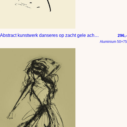
Abstract kunstwerk danseres op zacht gele achtergrond
296,-
Aluminium 50×75