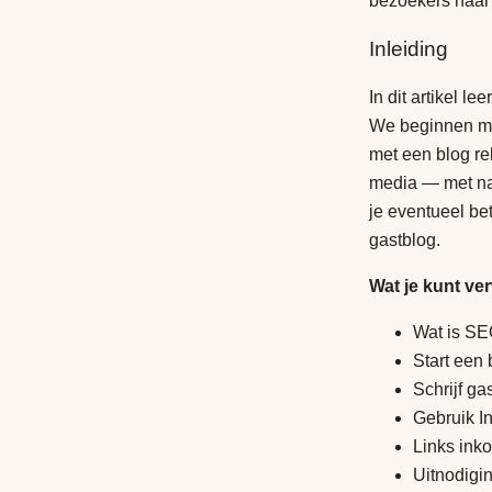
bezoekers naar j
Inleiding
In dit artikel l
We beginnen met
met een blog re
media — met nam
je eventueel be
gastblog.
Wat je kunt ve
Wat is SE
Start een
Schrijf ga
Gebruik In
Links inko
Uitnodigin