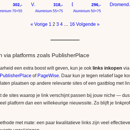
Vrouw bij muur met klaprozen
De maan die lijkt op het ying en yang symbool
Dromende Vrouw voo
302,-
318,-
296,-
minium 70×55
Aluminium 55×75
Aluminium 50×75
« Vorige
1
2
3
4
…
16
Volgende »
n via platforms zoals PublisherPlace
aarheid een extra boost wilt geven, kun je ook
links inkopen
via
PublisherPlace
of
PageWise
. Daar kun je tegen relatief lage ko
 laten plaatsen op andere relevante sites of een gastblog met li
t de sites waarop je link verschijnt passen bij jouw niche — dus
reel platform dan een willekeurige nieuwssite. Zo blijft je linkprof
thode met mate: een paar kwalitatieve links zijn veel effectieve