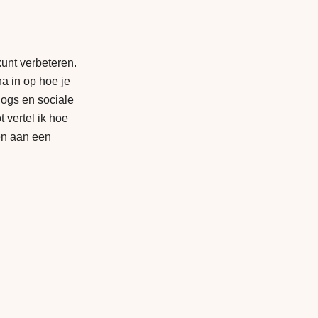
 kunt verbeteren.
a in op hoe je
logs en sociale
 vertel ik hoe
ken aan een