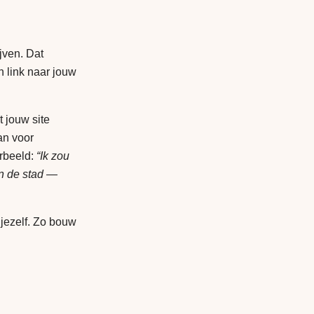
jven. Dat
en link naar jouw
t jouw site
an voor
orbeeld:
“Ik zou
in de stad —
 jezelf. Zo bouw