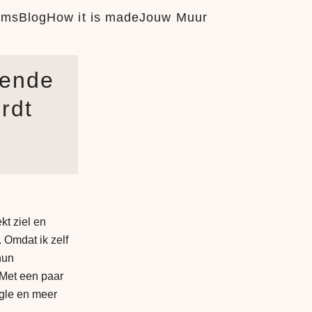
ums
Blog
How it is made
Jouw Muur
nende
rdt
kt ziel en
. Omdat ik zelf
hun
 Met een paar
gle en meer