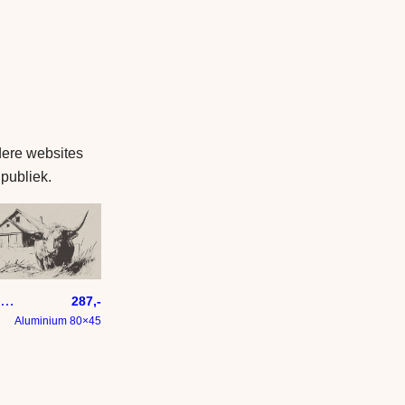
dere websites
 publiek.
Niet op mijn erf
287,-
Aluminium 80×45