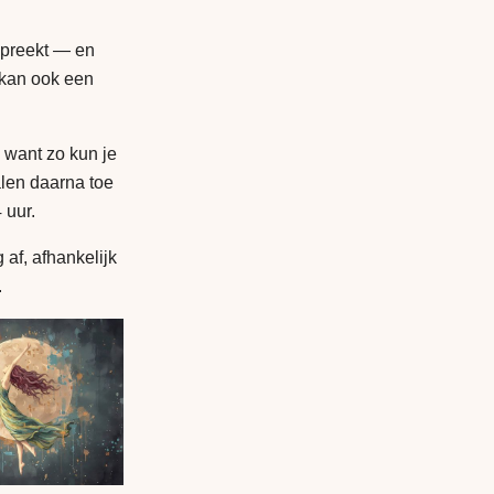
spreekt — en
 kan ook een
, want zo kun je
alen daarna toe
 uur.
 af, afhankelijk
.