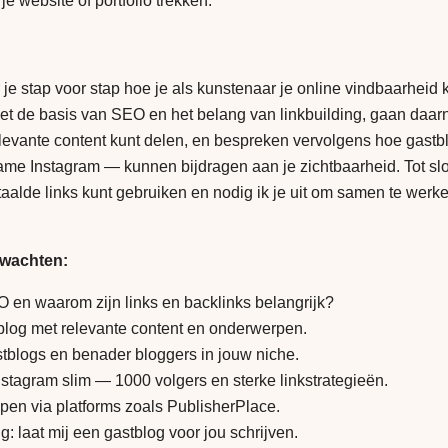
e website of portfolio trekken.
eer je stap voor stap hoe je als kunstenaar je online vindbaarheid
 de basis van SEO en het belang van linkbuilding, gaan daarn
levante content kunt delen, en bespreken vervolgens hoe gastb
e Instagram — kunnen bijdragen aan je zichtbaarheid. Tot slot
taalde links kunt gebruiken en nodig ik je uit om samen te wer
rwachten:
O en waarom zijn links en backlinks belangrijk?
 blog met relevante content en onderwerpen.
stblogs en benader bloggers in jouw niche.
stagram slim — 1000 volgers en sterke linkstrategieën.
pen via platforms zoals PublisherPlace.
g: laat mij een gastblog voor jou schrijven.