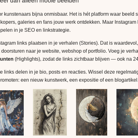
eer dan alleen mooie beelden
or kunstenaars bijna onmisbaar. Het is hét platform waar beeld 
 kopers, galeries en fans jouw werk ontdekken. Maar Instagram
spelen in je SEO en linkstrategie.
tagram links plaatsen in je verhalen (Stories). Dat is waardevol
t doorsturen naar je website, webshop of portfolio. Voeg je verh
unten
(Highlights), zodat de links zichtbaar blijven — ook na 24
 links delen in je bio, posts en reacties. Wissel deze regelmatig
 promoten: een nieuw kunstwerk, een expositie of een blogartikel