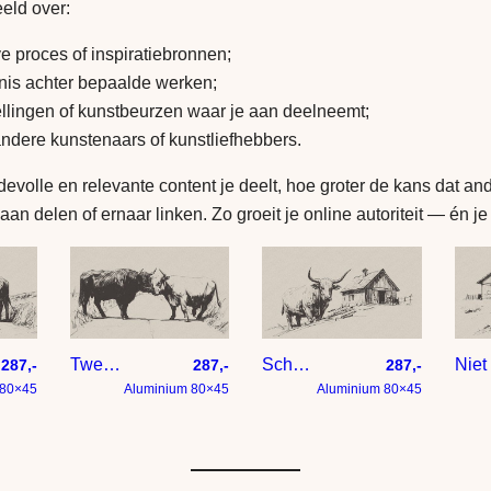
eeld over:
ve proces of inspiratiebronnen;
nis achter bepaalde werken;
ellingen of kunstbeurzen waar je aan deelneemt;
andere kunstenaars of kunstliefhebbers.
volle en relevante content je deelt, hoe groter de kans dat an
aan delen of ernaar linken. Zo groeit je online autoriteit — én je
Twee hooglander koeien zijn aan het stoeien
Schotse hooglander bij houten schuur – tekening op papier met taupe achtergrond
287,-
287,-
287,-
 80×45
Aluminium 80×45
Aluminium 80×45