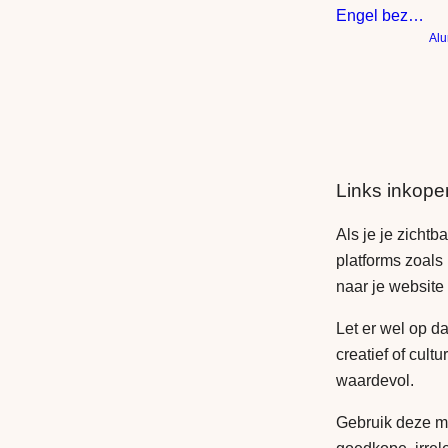
Engel bezoekt schotse hooglander
Alu
Links inkope
Als je je zichtb
platforms zoals
naar je website
Let er wel op da
creatief of cultu
waardevol.
Gebruik deze me