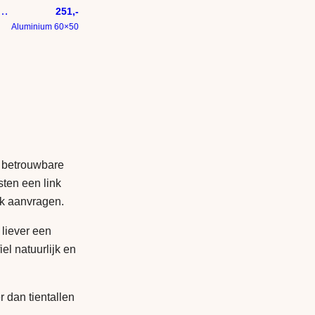
r de Maan – Moderne Spirituele Kunst aan de Muur
251,-
Aluminium 60×50
 betrouwbare
sten een link
nk aanvragen.
 liever een
iel natuurlijk en
r dan tientallen