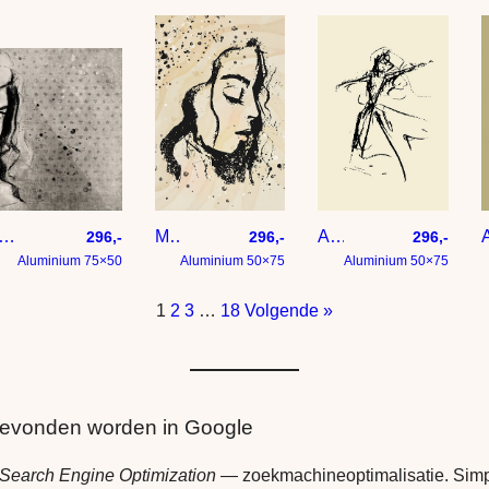
eel Portret van een Vrouw – Abstracte Lijntekening
Mixed media portret in geel en zwart
Abstract kunstwerk danseres op zacht gele achtergrond
296,-
296,-
296,-
Aluminium 75×50
Aluminium 50×75
Aluminium 50×75
1
2
3
…
18
Volgende »
gevonden worden in Google
Search Engine Optimization
— zoekmachineoptimalisatie. Simp