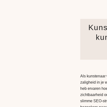
Kuns
ku
Als kunstenaar w
zaligheid in je 
heb ervaren hoe
zichtbaarheid on
slimme SEO-stra