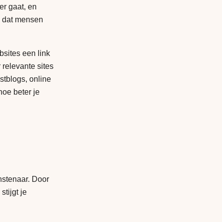
er gaat, en
ns dat mensen
bsites een link
 relevante sites
stblogs, online
hoe beter je
nstenaar. Door
tijgt je