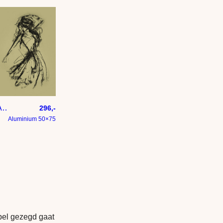
Abstract kunstwerk danseres in lime groen – houtskool tekening
296,-
Aluminium 50×75
el gezegd gaat