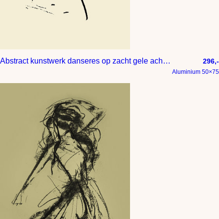
Abstract kunstwerk danseres op zacht gele achtergrond
296,-
Aluminium 50×75