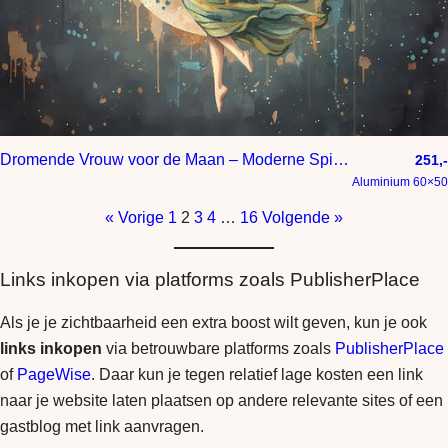
Dromende Vrouw voor de Maan – Moderne Spirituele Kunst aan de Muur
251,-
Aluminium 60×50
« Vorige
1
2
3
4
…
16
Volgende »
Links inkopen via platforms zoals PublisherPlace
Als je je zichtbaarheid een extra boost wilt geven, kun je ook
links inkopen
via betrouwbare platforms zoals
PublisherPlace
of
PageWise
. Daar kun je tegen relatief lage kosten een link
naar je website laten plaatsen op andere relevante sites of een
gastblog met link aanvragen.