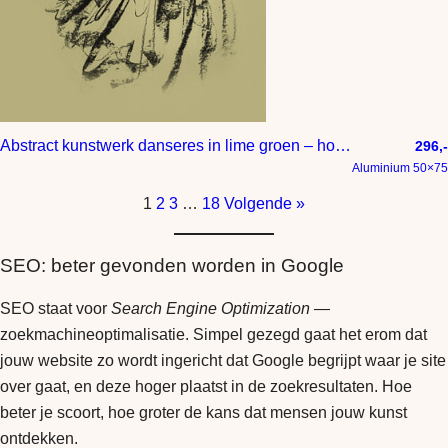
Abstract kunstwerk danseres in lime groen – houtskool tekening
296,-
Aluminium 50×75
1
2
3
…
18
Volgende »
SEO: beter gevonden worden in Google
SEO staat voor
Search Engine Optimization
—
zoekmachineoptimalisatie. Simpel gezegd gaat het erom dat
jouw website zo wordt ingericht dat Google begrijpt waar je site
over gaat, en deze hoger plaatst in de zoekresultaten. Hoe
beter je scoort, hoe groter de kans dat mensen jouw kunst
ontdekken.