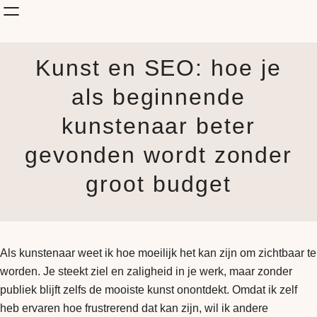
Shop Kunst
Kunst en SEO: hoe je
Onderwerp
KunstStijl
als beginnende
Albums
kunstenaar beter
Blog
How it is made
gevonden wordt zonder
Jouw Muur
groot budget
Als kunstenaar weet ik hoe moeilijk het kan zijn om zichtbaar te
worden. Je steekt ziel en zaligheid in je werk, maar zonder
publiek blijft zelfs de mooiste kunst onontdekt. Omdat ik zelf
heb ervaren hoe frustrerend dat kan zijn, wil ik andere