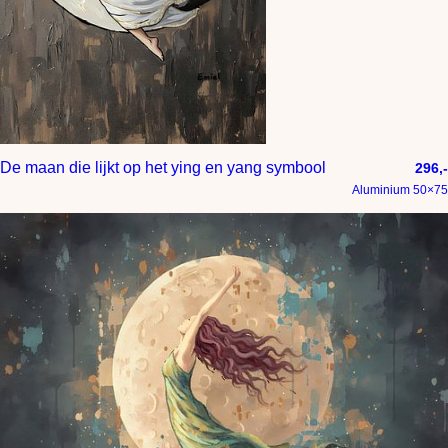
De maan die lijkt op het ying en yang symbool
296,-
Aluminium 50×75