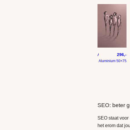
Abstract kunstwerk – tekening vier mens figuren
296,-
Aluminium 50×75
SEO: beter 
SEO staat voor
het erom dat jou