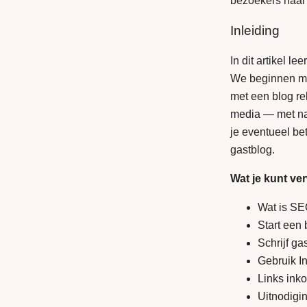
bezoekers naar j
Inleiding
In dit artikel l
We beginnen met
met een blog re
media — met nam
je eventueel be
gastblog.
Wat je kunt ve
Wat is SE
Start een
Schrijf ga
Gebruik In
Links inko
Uitnodigin