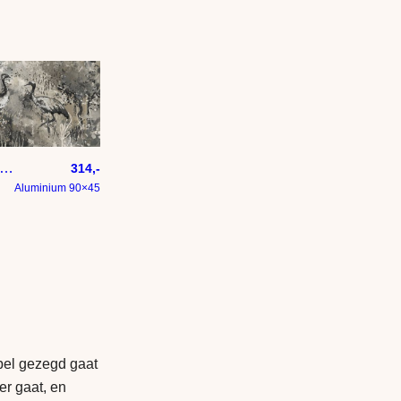
ract landschap met twee kraanvogels in taupe greige warmgrijs en beige tinten
314,-
Aluminium 90×45
el gezegd gaat
er gaat, en