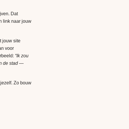
jven. Dat
en link naar jouw
t jouw site
an voor
orbeeld:
“Ik zou
in de stad —
 jezelf. Zo bouw