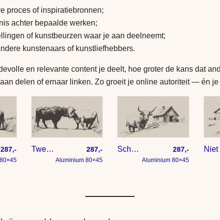
ve proces of inspiratiebronnen;
nis achter bepaalde werken;
ellingen of kunstbeurzen waar je aan deelneemt;
andere kunstenaars of kunstliefhebbers.
volle en relevante content je deelt, hoe groter de kans dat an
aan delen of ernaar linken. Zo groeit je online autoriteit — én je
Twee hooglander koeien zijn aan het stoeien
Schotse hooglander bij houten schuur – tekening op papier met taupe achtergrond
287,-
287,-
287,-
 80×45
Aluminium 80×45
Aluminium 80×45