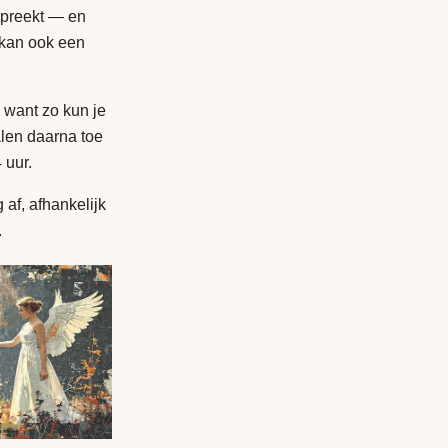
spreekt — en
 kan ook een
, want zo kun je
alen daarna toe
 uur.
 af, afhankelijk
.