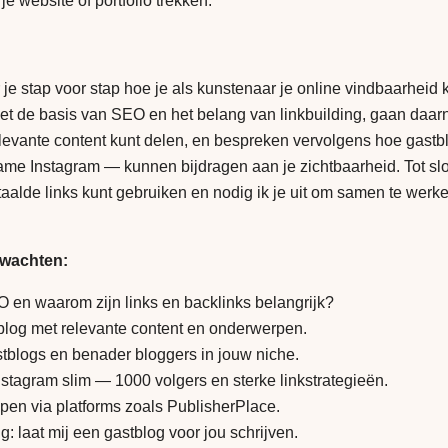
e website of portfolio trekken.
eer je stap voor stap hoe je als kunstenaar je online vindbaarheid
 de basis van SEO en het belang van linkbuilding, gaan daarn
levante content kunt delen, en bespreken vervolgens hoe gastb
e Instagram — kunnen bijdragen aan je zichtbaarheid. Tot slot
taalde links kunt gebruiken en nodig ik je uit om samen te wer
rwachten:
O en waarom zijn links en backlinks belangrijk?
 blog met relevante content en onderwerpen.
stblogs en benader bloggers in jouw niche.
stagram slim — 1000 volgers en sterke linkstrategieën.
pen via platforms zoals PublisherPlace.
g: laat mij een gastblog voor jou schrijven.