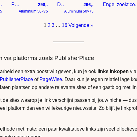
Portret met brons verf
Dromerig abstract vrouwenportret – Hedendaagse kunst in gemeng
Engel zoekt contact 
,-
296,-
296,-
75
Aluminium 50×75
Aluminium 50×75
1
2
3
…
16
Volgende »
n via platforms zoals PublisherPlace
aarheid een extra boost wilt geven, kun je ook
links inkopen
via
PublisherPlace
of
PageWise
. Daar kun je tegen relatief lage ko
 laten plaatsen op andere relevante sites of een gastblog met li
t de sites waarop je link verschijnt passen bij jouw niche — dus
reel platform dan een willekeurige nieuwssite. Zo blijft je linkprof
thode met mate: een paar kwalitatieve links zijn veel effectieve
evante verwijzingen.