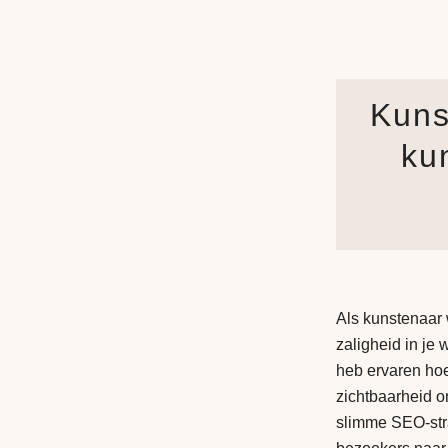
Kuns
ku
Als kunstenaar w
zaligheid in je 
heb ervaren hoe
zichtbaarheid on
slimme SEO-stra