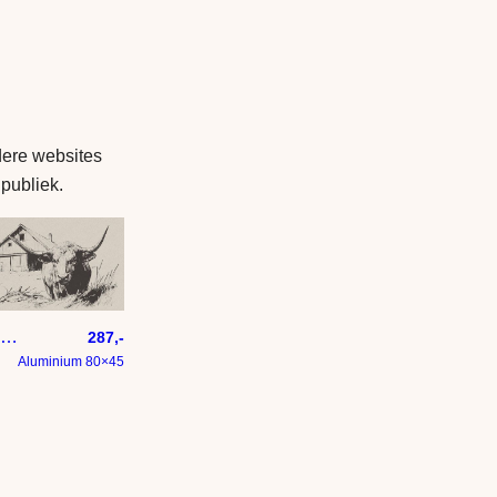
dere websites
 publiek.
Niet op mijn erf
287,-
Aluminium 80×45