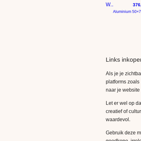
Wabi Sabi kunst engel in taupe brons beige en bruin
376
Aluminium 50×
Links inkope
Als je je zichtb
platforms zoals
naar je website
Let er wel op da
creatief of cultu
waardevol.
Gebruik deze me
goedkope, irrel