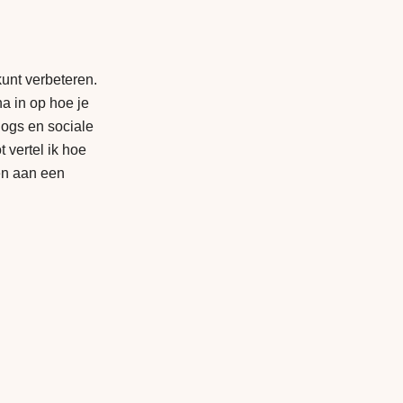
 kunt verbeteren.
a in op hoe je
logs en sociale
 vertel ik hoe
ken aan een