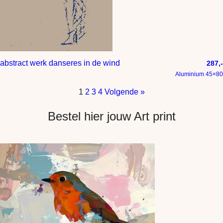
abstract werk danseres in de wind
287,-
Aluminium 45×80
1
2
3
4
Volgende »
Bestel hier jouw Art print