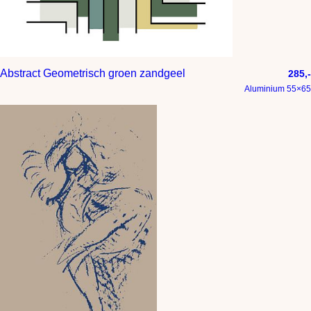
Abstract Geometrisch groen zandgeel
285,-
Aluminium 55×65