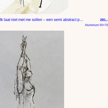
Ik laat niet met me sollen – een semi abstract portret van een zelfverzekerde dame
281,-
Aluminium 50×70