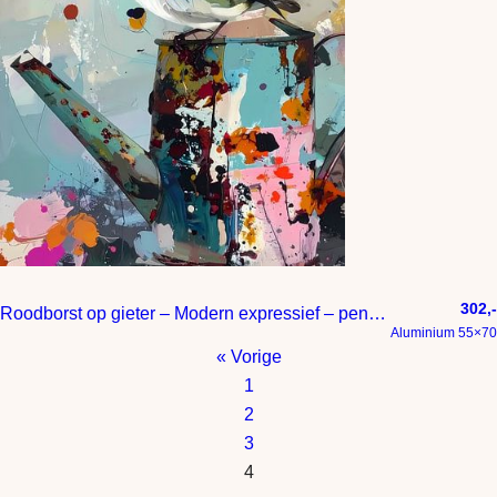
302,-
Roodborst op gieter – Modern expressief – penseelstreken en abstracte kleurige vlakken
Aluminium 55×70
« Vorige
1
2
3
4