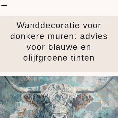
Shop Kunst
Wanddecoratie voor
Onderwerp
KunstStijl
donkere muren: advies
Albums
voor blauwe en
Blog
How it is made
olijfgroene tinten
Jouw Muur