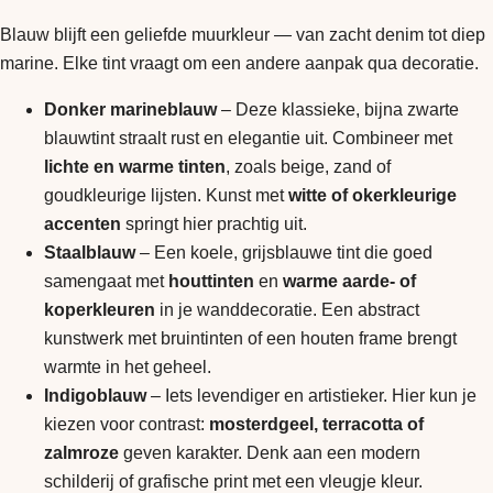
Blauw blijft een geliefde muurkleur — van zacht denim tot diep
marine. Elke tint vraagt om een andere aanpak qua decoratie.
Donker marineblauw
– Deze klassieke, bijna zwarte
blauwtint straalt rust en elegantie uit. Combineer met
lichte en warme tinten
, zoals beige, zand of
goudkleurige lijsten. Kunst met
witte of okerkleurige
accenten
springt hier prachtig uit.
Staalblauw
– Een koele, grijsblauwe tint die goed
samengaat met
houttinten
en
warme aarde- of
koperkleuren
in je wanddecoratie. Een abstract
kunstwerk met bruintinten of een houten frame brengt
warmte in het geheel.
Indigoblauw
– Iets levendiger en artistieker. Hier kun je
kiezen voor contrast:
mosterdgeel, terracotta of
zalmroze
geven karakter. Denk aan een modern
schilderij of grafische print met een vleugje kleur.