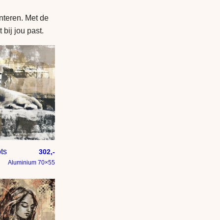
nteren. Met de
 bij jou past.
ts
302,-
Aluminium 70×55