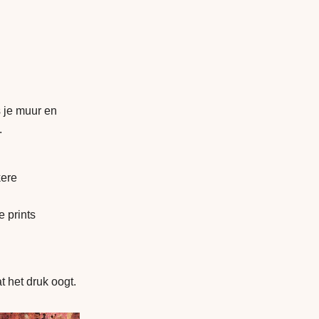
s je muur en
.
kere
 prints
t het druk oogt.