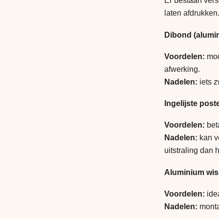
Er bestaan vers
laten afdrukken.
Dibond (alumi
Voordelen:
mod
afwerking.
Nadelen:
iets z
Ingelijste post
Voordelen:
beta
Nadelen:
kan ve
uitstraling dan 
Aluminium wis
Voordelen:
idea
Nadelen:
montag