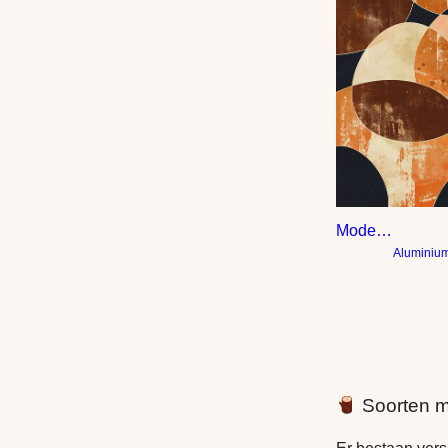
Modern kunstwerk met ronde geometrische vormen in oranje bruin goudgeel en zalm
Aluminiu
Soorten m