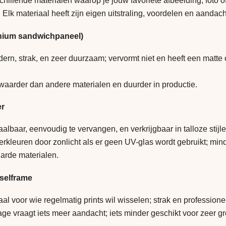
chillende materialen waarop je jouw favoriete afbeelding, foto o
 Elk materiaal heeft zijn eigen uitstraling, voordelen en aandac
nium sandwichpaneel)
ern, strak, en zeer duurzaam; vervormt niet en heeft een matte
waarder dan andere materialen en duurder in productie.
er
albaar, eenvoudig te vervangen, en verkrijgbaar in talloze stijlen
rkleuren door zonlicht als er geen UV-glas wordt gebruikt; mind
harde materialen.
selframe
al voor wie regelmatig prints wil wisselen; strak en professioneel
e vraagt iets meer aandacht; iets minder geschikt voor zeer gr