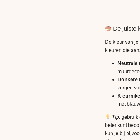
De juiste 
De kleur van je
kleuren die aan
Neutrale m
muurdecor
Donkere m
zorgen voo
Kleurrijk
met blauw,
Tip:
gebruik
beter kunt beoo
kun je bij bijvo