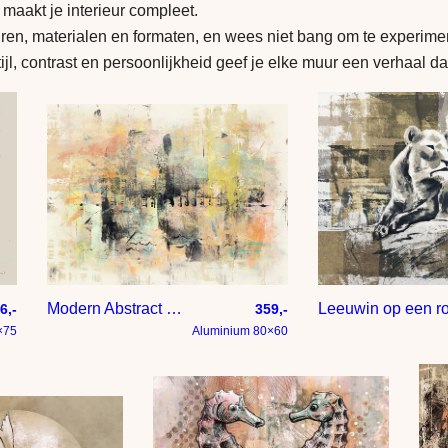
maakt je interieur compleet.
en, materialen en formaten, en wees niet bang om te experime
tijl, contrast en persoonlijkheid geef je elke muur een verhaal dat
Modern Abstract Wanddecoratie – Pastel Abstract Schilderij
Leeuwin op een ro
6,-
359,-
×75
Aluminium 80×60