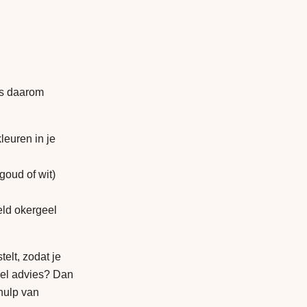
es daarom
leuren in je
 goud of wit)
eld okergeel
telt, zodat je
eel advies? Dan
hulp van