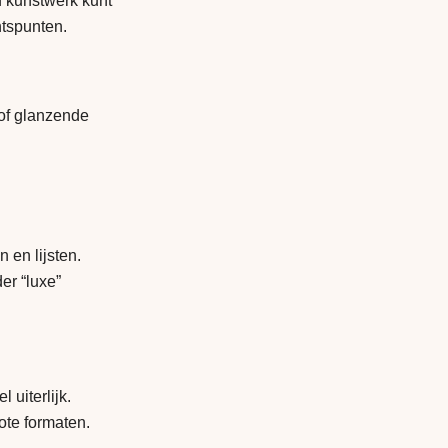
f kunstwerk kunt
htspunten.
 of glanzende
 en lijsten.
er “luxe”
 uiterlijk.
ote formaten.