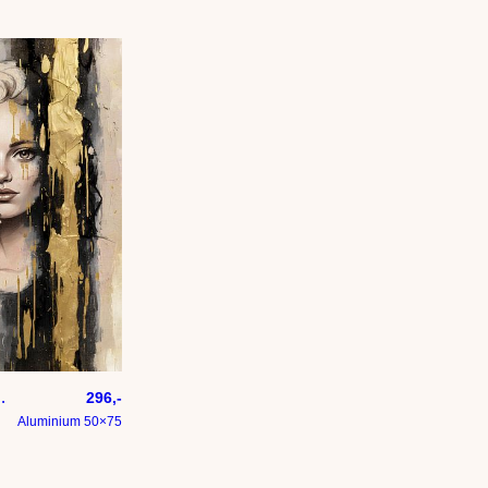
w in goud
296,-
Aluminium 50×75