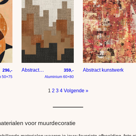
Abstract kunstwerk skyline stad in roestbruin creme antraciet en goudbruin
Abstract kunstwerk
296,-
359,-
m 50×75
Aluminium 60×80
1
2
3
4
Volgende »
aterialen voor muurdecoratie