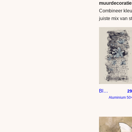
muurdecoratie
Combineer kleur
juiste mix van s
Bloemen in beige en blauw
29
Aluminium 50