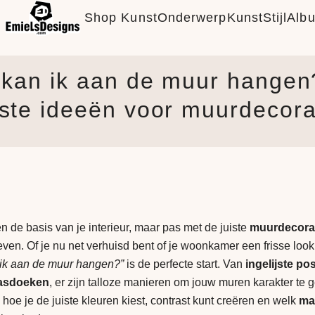
Shop Kunst
Onderwerp
KunstStijl
Alb
 kan ik aan de muur hangen
ste ideeën voor muurdecora
 de basis van je interieur, maar pas met de juiste
muurdecora
leven. Of je nu net verhuisd bent of je woonkamer een frisse look
 ik aan de muur hangen?”
is de perfecte start. Van
ingelijste po
asdoeken
, er zijn talloze manieren om jouw muren karakter te g
e hoe je de juiste kleuren kiest, contrast kunt creëren en welk
mat