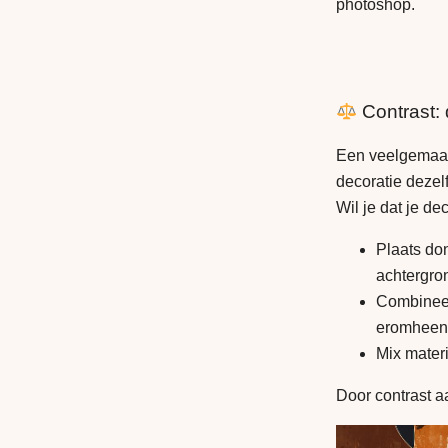
photoshop.
Contrast: 
Een veelgemaakte
decoratie dezel
Wil je dat je de
Plaats don
achtergro
Combineer
eromheen
Mix materi
Door contrast a