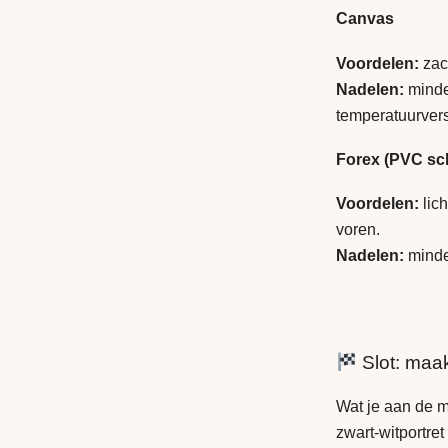
Canvas
Voordelen:
zach
Nadelen:
minder
temperatuurvers
Forex (PVC sc
Voordelen:
lich
voren.
Nadelen:
minde
Slot: maak
Wat je aan de mu
zwart-witportret