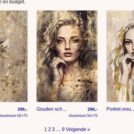
jl en budget.
Gouden schoonheid – portret in hotel chique interieur stijl
Portret vrou
296,-
296,-
Aluminium 50×75
Aluminium 50×75
1
2
3
…
9
Volgende »