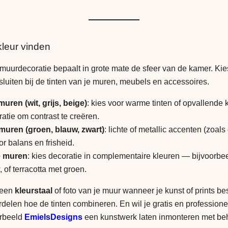
kleur vinden
 muurdecoratie bepaalt in grote mate de sfeer van de kamer. Ki
sluiten bij de tinten van je muren, meubels en accessoires.
uren (wit, grijs, beige)
: kies voor warme tinten of opvallende k
atie om contrast te creëren.
uren (groen, blauw, zwart)
: lichte of metallic accenten (zoals
r balans en frisheid.
e muren
: kies decoratie in complementaire kleuren — bijvoorbe
 of terracotta met groen.
 een
kleurstaal
of foto van je muur wanneer je kunst of prints bes
rdelen hoe de tinten combineren. En wil je gratis en profession
orbeeld
EmielsDesigns
een kunstwerk laten inmonteren met be