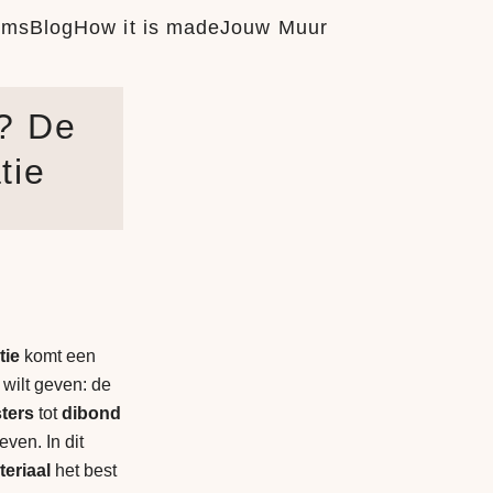
ums
Blog
How it is made
Jouw Muur
? De
tie
tie
komt een
 wilt geven: de
sters
tot
dibond
even. In dit
eriaal
het best