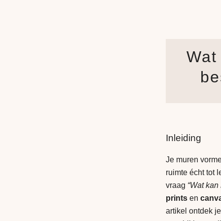
Wat
be
Inleiding
Je muren vormen
ruimte écht tot 
vraag
“Wat kan
prints
en
canv
artikel ontdek j