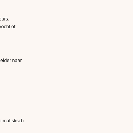
eurs.
vocht of
helder naar
nimalistisch