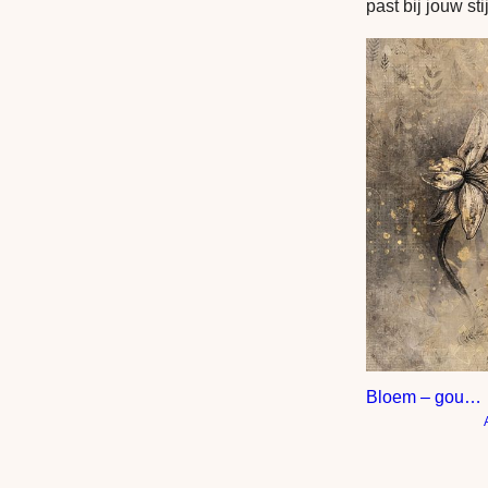
past bij jouw sti
Bloem – gouden tinten – hotel chique stijl