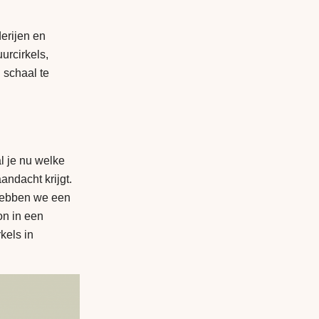
erijen en
urcirkels,
 schaal te
al je nu welke
andacht krijgt.
 hebben we een
on in een
kels in