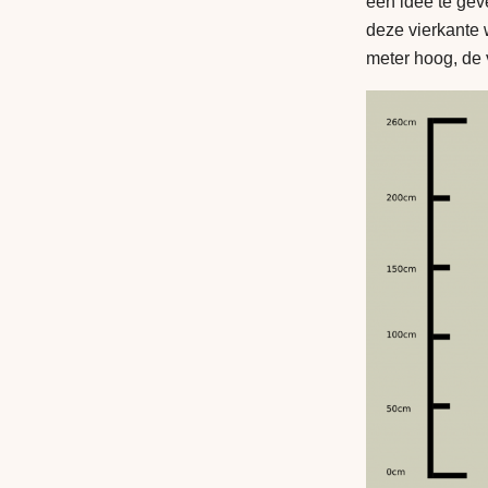
een idee te gev
deze vierkante 
meter hoog, de v