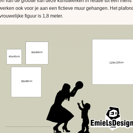
en van de grootte van deze kunstwerken in relatie tot een men
werken ook voor je aan een fictieve muur gehangen. Het plafond
rouwelijke figuur is 1,8 meter.