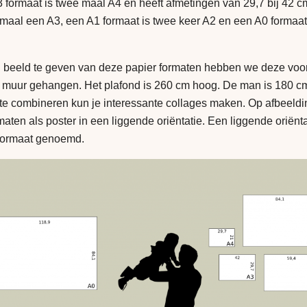
 formaat is twee maal A4 en heeft afmetingen van 29,7 bij 42 
 maal een A3, een A1 formaat is twee keer A2 en een A0 formaat
 beeld te geven van deze papier formaten hebben we deze voor
e muur gehangen. Het plafond is 260 cm hoog. De man is 180 cm
te combineren kun je interessante collages maken. Op afbeeldi
maten als poster in een liggende oriëntatie. Een liggende oriënt
formaat genoemd.