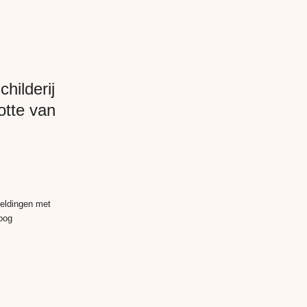
hilderij
otte van
eeldingen met
oog