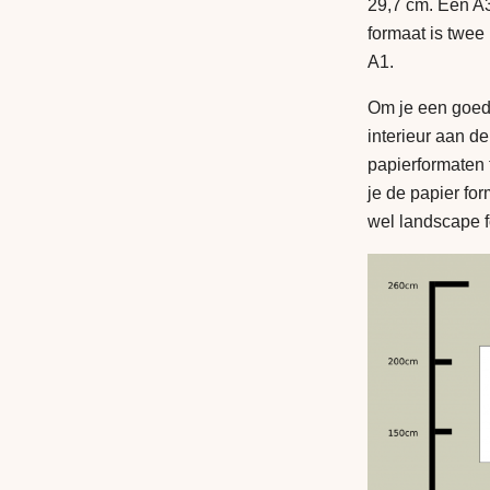
29,7 cm. Een A3
formaat is twee
A1.
Om je een goed
interieur aan d
papierformaten 
je de papier for
wel landscape 