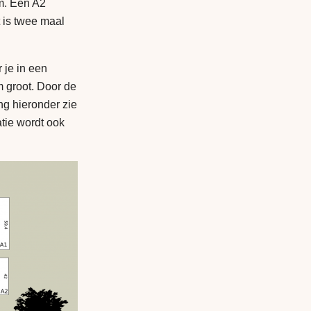
cm. Een A2
 is twee maal
 je in een
 groot. Door de
ng hieronder zie
atie wordt ook