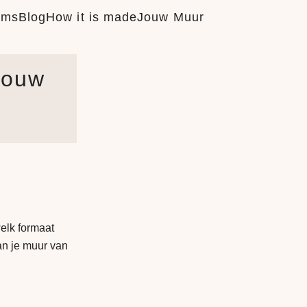
ums
Blog
How it is made
Jouw Muur
 jouw
welk formaat
van je muur van