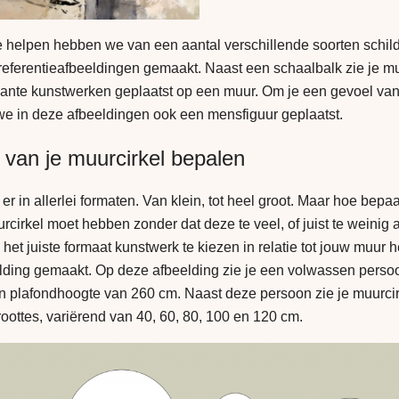
 helpen hebben we van een aantal verschillende soorten schild
eferentieafbeeldingen gemaakt. Naast een schaalbalk zie je mu
kante kunstwerken geplaatst op een muur. Om je een gevoel van
e in deze afbeeldingen ook een mensfiguur geplaatst.
 van je muurcirkel bepalen
 er in allerlei formaten. Van klein, tot heel groot. Maar hoe bepa
cirkel moet hebben zonder dat deze te veel, of juist te weinig a
 het juiste formaat kunstwerk te kiezen in relatie tot jouw muur
elding gemaakt. Op deze afbeelding zie je een volwassen perso
en plafondhoogte van 260 cm. Naast deze persoon zie je muurcir
roottes, variërend van 40, 60, 80, 100 en 120 cm.