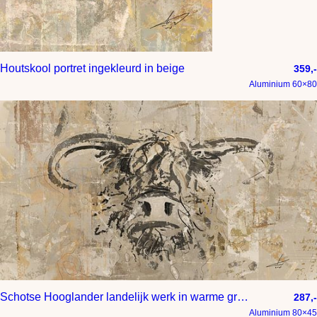
Houtskool portret ingekleurd in beige
359,-
Aluminium 60×80
Schotse Hooglander landelijk werk in warme grijs tinten taupe en bruin
287,-
Aluminium 80×45