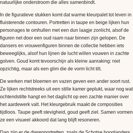
natuurlijke onderstroom die alles samenbindt.
In de figuratieve stukken komt dat warme kleurpalet tot leven in
fluisterende contouren. Portretten in taupe en beige lijken hun
personages te omhullen met een dun laagje zonlicht, alsof de
figuren net door een oud raam naar binnen zijn gelopen. De
dansers en vrouwenfiguren binnen de collectie hebben iets
beweeglijks, alsof hun lijnen de lucht willen vouwen in zachte
golven. Goud komt tevoorschijn als kleine aanraking: niet
opzichtig, maar als een glim die de vorm licht tilt.
De werken met bloemen en vazen geven een ander soort rust.
Ze lijken rechtstreeks uit een stille kamer geplukt, waar nog wat
ochtendstilte hangt en het daglicht op een zachte manier over
het aardewerk valt. Het kleurgebruik maakt de composities
tijdloos. Taupe geeft stevigheid, goud geeft ziel. Samen vormen
ze een visueel akkoord dat lang blijft resoneren.
Dan zijn er de dierenportretten, zoals de Schotse hooglanders.