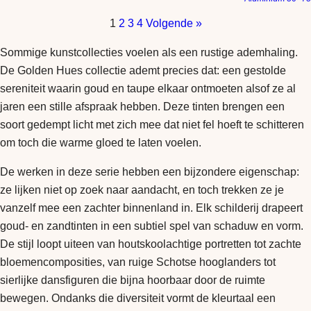
1
2
3
4
Volgende »
Sommige kunstcollecties voelen als een rustige ademhaling.
De Golden Hues collectie ademt precies dat: een gestolde
sereniteit waarin goud en taupe elkaar ontmoeten alsof ze al
jaren een stille afspraak hebben. Deze tinten brengen een
soort gedempt licht met zich mee dat niet fel hoeft te schitteren
om toch die warme gloed te laten voelen.
De werken in deze serie hebben een bijzondere eigenschap:
ze lijken niet op zoek naar aandacht, en toch trekken ze je
vanzelf mee een zachter binnenland in. Elk schilderij drapeert
goud- en zandtinten in een subtiel spel van schaduw en vorm.
De stijl loopt uiteen van houtskoolachtige portretten tot zachte
bloemencomposities, van ruige Schotse hooglanders tot
sierlijke dansfiguren die bijna hoorbaar door de ruimte
bewegen. Ondanks die diversiteit vormt de kleurtaal een