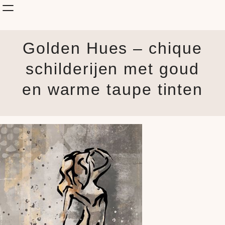
Shop Kunst
Golden Hues – chique
Onderwerp
KunstStijl
schilderijen met goud
Albums
en warme taupe tinten
Blog
How it is made
Jouw Muur