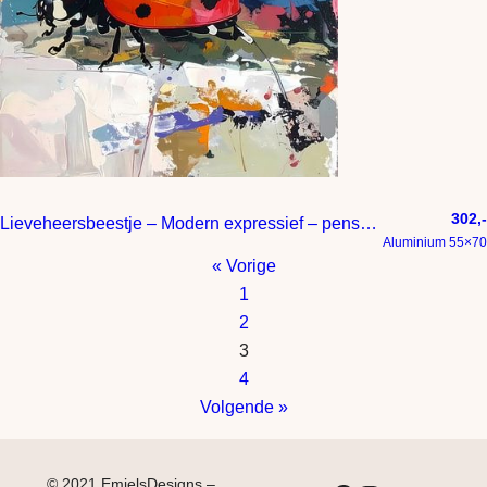
302,-
Lieveheersbeestje – Modern expressief – penseelstreken en abstracte kleurige vlakken
Aluminium 55×70
« Vorige
1
2
3
4
Volgende »
© 2021 EmielsDesigns –