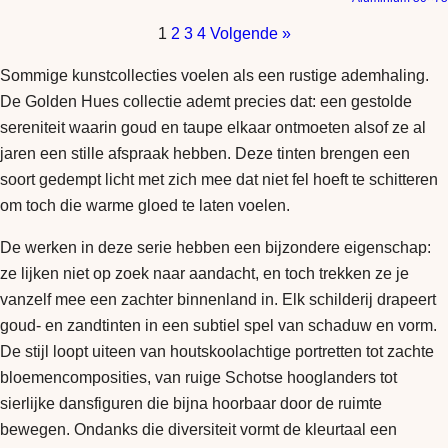
1
2
3
4
Volgende »
Sommige kunstcollecties voelen als een rustige ademhaling.
De Golden Hues collectie ademt precies dat: een gestolde
sereniteit waarin goud en taupe elkaar ontmoeten alsof ze al
jaren een stille afspraak hebben. Deze tinten brengen een
soort gedempt licht met zich mee dat niet fel hoeft te schitteren
om toch die warme gloed te laten voelen.
De werken in deze serie hebben een bijzondere eigenschap:
ze lijken niet op zoek naar aandacht, en toch trekken ze je
vanzelf mee een zachter binnenland in. Elk schilderij drapeert
goud- en zandtinten in een subtiel spel van schaduw en vorm.
De stijl loopt uiteen van houtskoolachtige portretten tot zachte
bloemencomposities, van ruige Schotse hooglanders tot
sierlijke dansfiguren die bijna hoorbaar door de ruimte
bewegen. Ondanks die diversiteit vormt de kleurtaal een