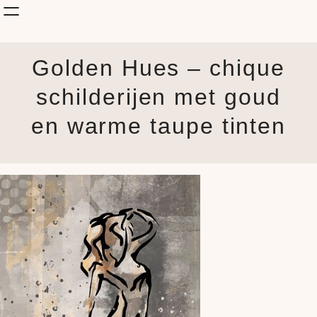
Shop Kunst
Golden Hues – chique
Onderwerp
KunstStijl
schilderijen met goud
Albums
en warme taupe tinten
Blog
How it is made
Jouw Muur