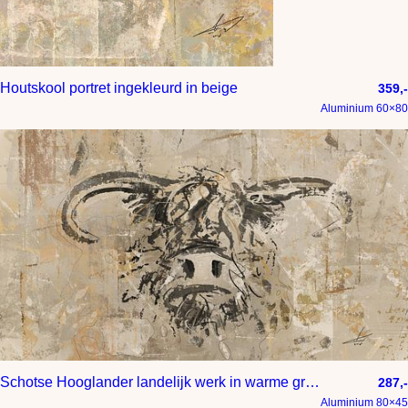
Houtskool portret ingekleurd in beige
359,-
Aluminium 60×80
Schotse Hooglander landelijk werk in warme grijs tinten taupe en bruin
287,-
Aluminium 80×45