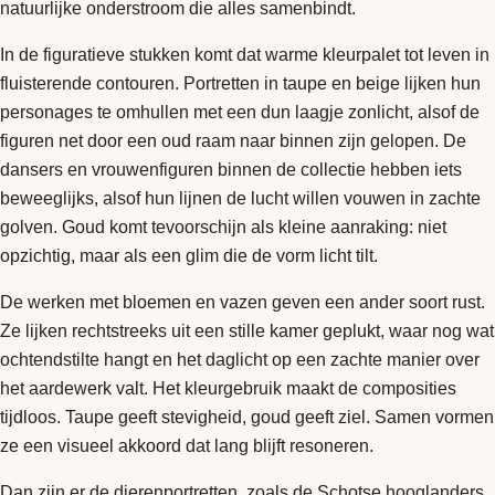
natuurlijke onderstroom die alles samenbindt.
In de figuratieve stukken komt dat warme kleurpalet tot leven in
fluisterende contouren. Portretten in taupe en beige lijken hun
personages te omhullen met een dun laagje zonlicht, alsof de
figuren net door een oud raam naar binnen zijn gelopen. De
dansers en vrouwenfiguren binnen de collectie hebben iets
beweeglijks, alsof hun lijnen de lucht willen vouwen in zachte
golven. Goud komt tevoorschijn als kleine aanraking: niet
opzichtig, maar als een glim die de vorm licht tilt.
De werken met bloemen en vazen geven een ander soort rust.
Ze lijken rechtstreeks uit een stille kamer geplukt, waar nog wat
ochtendstilte hangt en het daglicht op een zachte manier over
het aardewerk valt. Het kleurgebruik maakt de composities
tijdloos. Taupe geeft stevigheid, goud geeft ziel. Samen vormen
ze een visueel akkoord dat lang blijft resoneren.
Dan zijn er de dierenportretten, zoals de Schotse hooglanders.