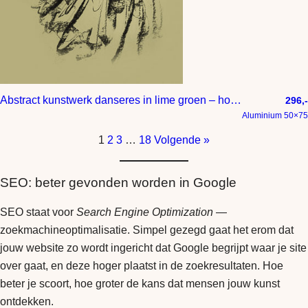
Abstract kunstwerk danseres in lime groen – houtskool tekening
296,-
Aluminium 50×75
1
2
3
…
18
Volgende »
SEO: beter gevonden worden in Google
SEO staat voor
Search Engine Optimization
—
zoekmachineoptimalisatie. Simpel gezegd gaat het erom dat
jouw website zo wordt ingericht dat Google begrijpt waar je site
over gaat, en deze hoger plaatst in de zoekresultaten. Hoe
beter je scoort, hoe groter de kans dat mensen jouw kunst
ontdekken.