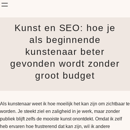
Shop Kunst
Kunst en SEO: hoe je
Onderwerp
KunstStijl
als beginnende
Albums
kunstenaar beter
Blog
How it is made
gevonden wordt zonder
Jouw Muur
groot budget
Als kunstenaar weet ik hoe moeilijk het kan zijn om zichtbaar te
worden. Je steekt ziel en zaligheid in je werk, maar zonder
publiek blijft zelfs de mooiste kunst onontdekt. Omdat ik zelf
heb ervaren hoe frustrerend dat kan zijn, wil ik andere