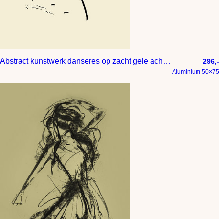
Abstract kunstwerk danseres op zacht gele achtergrond
296,-
Aluminium 50×75