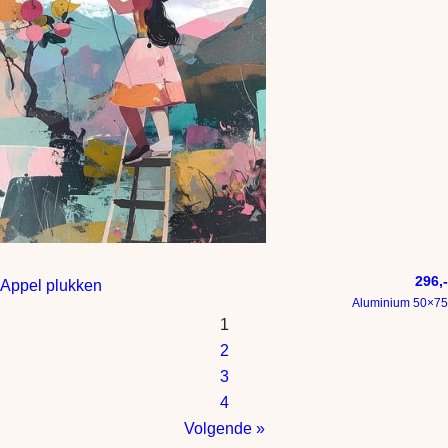
296,-
Appel plukken
Aluminium 50×75
1
2
3
4
Volgende »