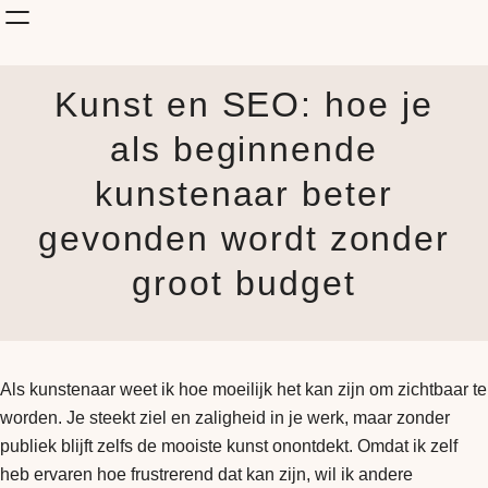
Shop Kunst
Kunst en SEO: hoe je
Onderwerp
KunstStijl
als beginnende
Albums
kunstenaar beter
Blog
How it is made
gevonden wordt zonder
Jouw Muur
groot budget
Als kunstenaar weet ik hoe moeilijk het kan zijn om zichtbaar te
worden. Je steekt ziel en zaligheid in je werk, maar zonder
publiek blijft zelfs de mooiste kunst onontdekt. Omdat ik zelf
heb ervaren hoe frustrerend dat kan zijn, wil ik andere