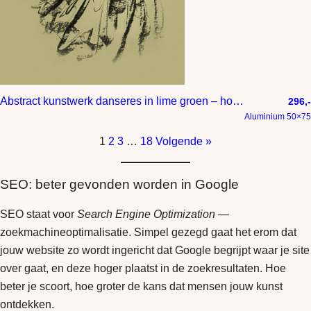
Abstract kunstwerk danseres in lime groen – houtskool tekening
296,-
Aluminium 50×75
1
2
3
…
18
Volgende »
SEO: beter gevonden worden in Google
SEO staat voor
Search Engine Optimization
—
zoekmachineoptimalisatie. Simpel gezegd gaat het erom dat
jouw website zo wordt ingericht dat Google begrijpt waar je site
over gaat, en deze hoger plaatst in de zoekresultaten. Hoe
beter je scoort, hoe groter de kans dat mensen jouw kunst
ontdekken.