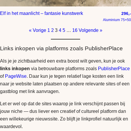
Elf in het maanlicht – fantasie kunstwerk
296,-
Aluminium 75×50
« Vorige
1
2
3
4
5
…
16
Volgende »
Links inkopen via platforms zoals PublisherPlace
Als je je zichtbaarheid een extra boost wilt geven, kun je ook
links inkopen
via betrouwbare platforms zoals
PublisherPlace
of
PageWise
. Daar kun je tegen relatief lage kosten een link
naar je website laten plaatsen op andere relevante sites of een
gastblog met link aanvragen.
Let er wel op dat de sites waarop je link verschijnt passen bij
jouw niche — dus liever een creatief of cultureel platform dan
een willekeurige nieuwssite. Zo blijft je linkprofiel natuurlijk en
waardevol.