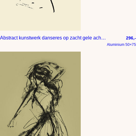
Abstract kunstwerk danseres op zacht gele achtergrond
296,-
Aluminium 50×75