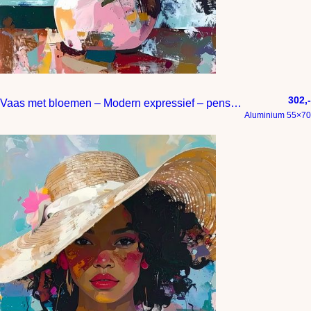
e
302,-
Vaas met bloemen – Modern expressief – penseelstreken en abstracte kleurige vlakken
Aluminium 55×70