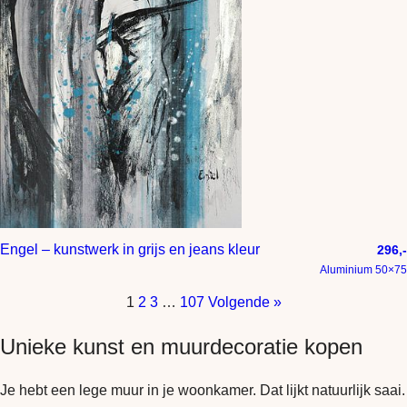
Engel – kunstwerk in grijs en jeans kleur
296,-
Aluminium 50×75
1
2
3
…
107
Volgende »
Unieke kunst en muurdecoratie kopen
Je hebt een lege muur in je woonkamer. Dat lijkt natuurlijk saai.