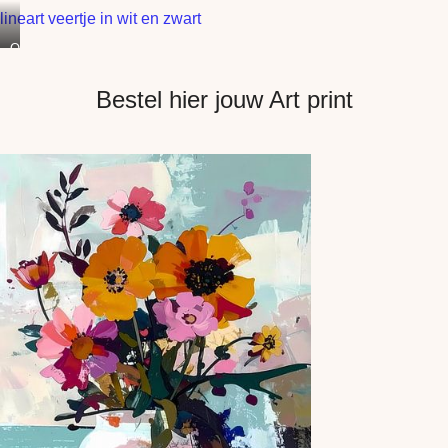
lineart veertje in wit en zwart
O
n
e
Bestel hier jouw Art print
l
i
n
e
a
r
t
w
o
r
k
v
e
e
r
t
j