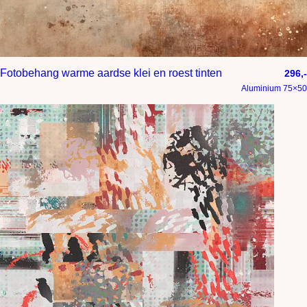
Fotobehang warme aardse klei en roest tinten
296,-
Aluminium 75×50