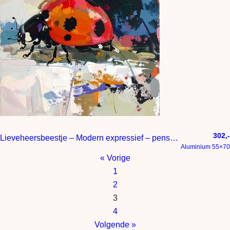
302,-
Lieveheersbeestje – Modern expressief – penseelstreken en abstracte kleurige vlakken
Aluminium 55×70
« Vorige
1
2
3
4
Volgende »