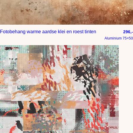
Fotobehang warme aardse klei en roest tinten
296,-
Aluminium 75×50