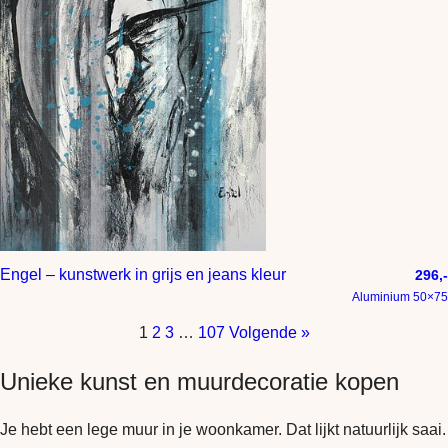
Engel – kunstwerk in grijs en jeans kleur
296,-
Aluminium 50×75
1
2
3
…
107
Volgende »
Unieke kunst en muurdecoratie kopen
Je hebt een lege muur in je woonkamer. Dat lijkt natuurlijk saai.