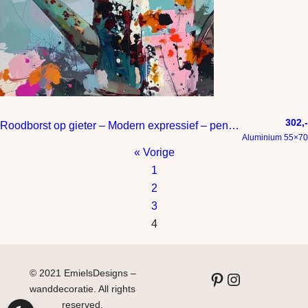
302,-
Roodborst op gieter – Modern expressief – penseelstreken en abstracte kleurige vlakken
Aluminium 55×70
« Vorige
1
2
3
4
© 2021 EmielsDesigns –
Pinterest
Instagram
wanddecoratie. All rights
reserved.