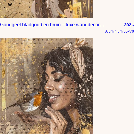
Goudgeel bladgoud en bruin – luxe wanddecoratie – portret met roodborstje
302,-
Aluminium 55×70