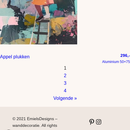
296,-
Appel plukken
Aluminium 50×75
1
2
3
4
Volgende »
© 2021 EmielsDesigns –
Pinterest
Instagram
wanddecoratie. All rights