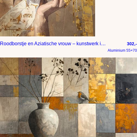
Roodborstje en Aziatische vrouw – kunstwerk in goud en taupe – over dierenliefde
302,-
Aluminium 55×70