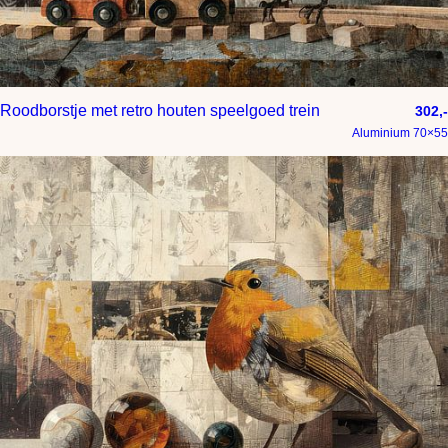
Roodborstje met retro houten speelgoed trein
302,-
Aluminium 70×55