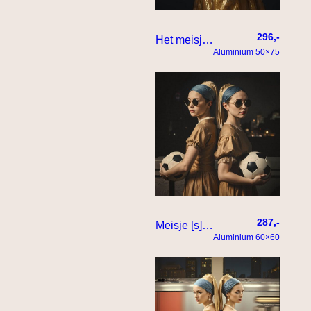
296,-
Het meisje met de allergrootste parel
Aluminium 50×75
287,-
Meisje [s] met de parel – voetbal meiden
Aluminium 60×60