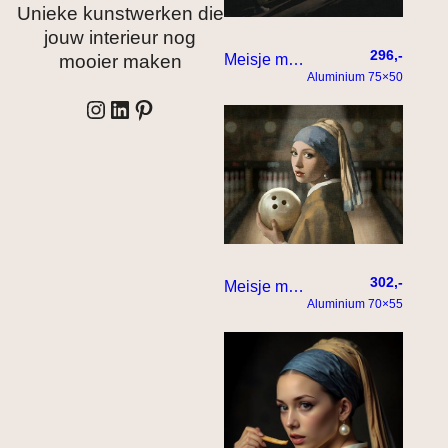
Unieke kunstwerken die
jouw interieur nog
296,-
Meisje met de enorme parel – heuvel op
mooier maken
Aluminium 75×50
Instagram
LinkedIn
Pinterest
302,-
Meisje met de parel – bowling editie
Aluminium 70×55