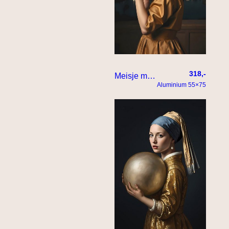
318,-
Meisje met de parel wordt bestolen door een raaf
Aluminium 55×75