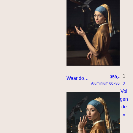
1
359,-
Waar doet ze het toch van
2
Aluminium 60×80
Vol
gen
de
»